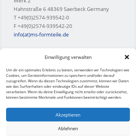
Werk 2
Hahnstraße 6 48369 Saerbeck Germany
T +49(0)2574-939542-0
F +49(0)2574-939542-20
info(at)ms-formteile.de
M+S Silicon Formteile GmbH Hannöversche
Einwilligung verwalten
Str. 28
44143 Dortmund Germany
Um dir ein optimales Erlebnis zu bieten, verwenden wir Technologien wie
Cookies, um Geräteinformationen zu speichern und/oder darauf
T +49(0)231-967890-0
zuzugreifen. Wenn du diesen Technologien zustimmst, können wir Daten
F +49(0)231-967890-20
wie das Surfverhalten oder eindeutige IDs auf dieser Website
verarbeiten. Wenn du deine Einwilligung nicht erteilst oder zurückziehst,
können bestimmte Merkmale und Funktionen beeinträchtigt werden.
Akzeptieren
Ablehnen
EN
DE
General Terms & Conditions