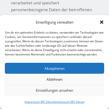
verarbeitet und speichert
personenbezogene Daten der betroffenen
Person nur für den Zeitraum,
Einwilligung verwalten
der zur Erreichung des Speicherungszwecks
erforderlich ist oder sofern
Um dir ein optimales Erlebnis zu bieten, verwenden wir Technologien wie
dies durch den Europäischen Richtlinien- und
Cookies, um Geräteinformationen zu speichern und/oder darauf
zuzugreifen. Wenn du diesen Technologien zustimmst, können wir Daten
Verordnungsgeber oder
wie das Surfverhalten oder eindeutige IDs auf dieser Website
einen anderen Gesetzgeber in Gesetzen oder
verarbeiten. Wenn du deine Einwilligung nicht erteilst oder zurückziehst,
können bestimmte Merkmale und Funktionen beeinträchtigt werden.
Vorschriften,
welchen der für die Verarbeitung
Akzeptieren
Verantwortliche unterliegt,
vorgesehen wurde.Entfällt der
Ablehnen
Speicherungszweck oder läuft eine
Einstellungen ansehen
vom Europäischen Richtlinien- und
Verordnungsgeber oder einem
Impressum MS Silicon
Impressum MS Silicon
anderen zuständigen Gesetzgeber